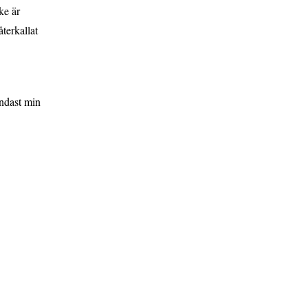
ke är
terkallat
endast min