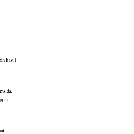
in häst i
emsida,
appar
nat