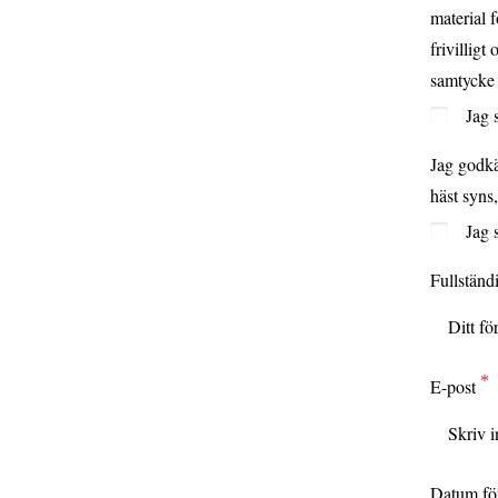
material 
frivillig
samtycke 
Jag 
Jag godkä
häst syns
Jag 
Fullständ
E-post
Datum fö