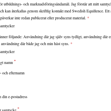
för utbildnings- och marknadsföringsändamål. Jag förstår att mitt samtyc
t och kan återkallas genom skriftlig kontakt med Swedish Equillence. Ett å
påverkar inte redan publicerat eller producerat material.
samtycker
nner följande: Användning där jag själv syns tydligt, användning där 
, användning där både jag och min häst syns.
samtycker
igt namn
r samtycke