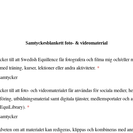
Samtyckesblankett foto- & videomaterial
cker till att Swedish Equillence får fotografera och filma mig och/eller m
d träning, kurser, lektioner eller andra aktiviteter.
samtycker
cker till att foto- och videomaterialet får användas för sociala medier, h
öring, utbildningsmaterial samt digitala tjänster, medlemsportaler och 
 EquiLibrary).
samtycker
dveten om att materialet kan redigeras, klippas och kombineras med an