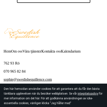
Hem
Om oss
Våra tjänster
Kontakta oss
Kalendarium
762 93 Rö
070 965 82 84
sophie@swedishequillence.com
Den här hemsidan använder cookies för att garantera att du får den bästa
tänkbara upplevelsen när du besöker webbplatsen. Se vår
integritetspolicy
för
mer information om det här. För att godkänna användningen av icke-
essentiella cookies, vänligen klicka "Jag håller med"